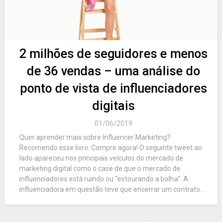
2 milhões de seguidores e menos
de 36 vendas – uma análise do
ponto de vista de influenciadores
digitais
01/06/2019
Quer aprender mais sobre Influencer Marketing?
Recomendo esse livro. Compre agora! O seguinte tweet ao
lado apareceu nos principais veículos do mercado de
marketing digital como o case de que o mercado de
influenciadores está ruindo ou “estourando a bolha”. A
influenciadora em questão teve que encerrar um contrato...