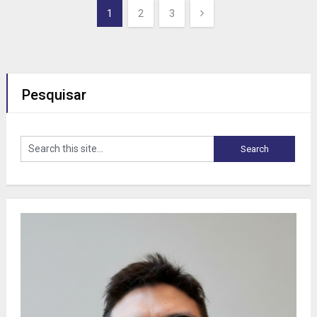
Paginação
1
2
3
de
posts
Pesquisar