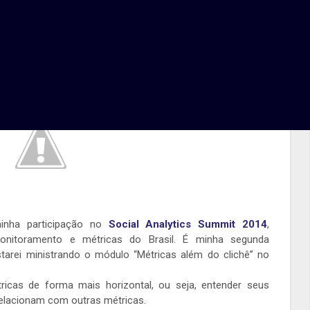
cs Summit 2014
sted On 21/10/2014
inha participação no
Social Analytics Summit 2014
,
monitoramento e métricas do Brasil. É minha segunda
starei ministrando o módulo “Métricas além do clichê” no
ricas de forma mais horizontal, ou seja, entender seus
relacionam com outras métricas.