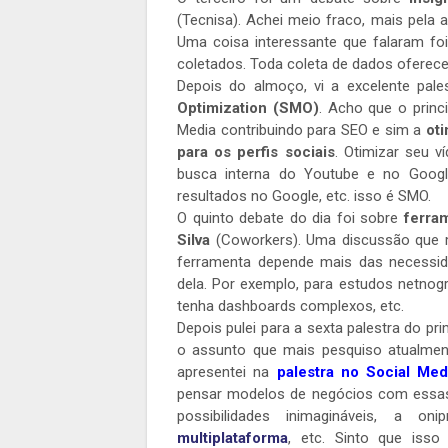
(Tecnisa). Achei meio fraco, mais pela 
Uma coisa interessante que falaram fo
coletados. Toda coleta de dados oferec
Depois do almoço, vi a excelente pal
Optimization (SMO)
. Acho que o princ
Media contribuindo para SEO e sim a
oti
para os perfis sociais
. Otimizar seu v
busca interna do Youtube e no Googl
resultados no Google, etc. isso é SMO.
O quinto debate do dia foi sobre
ferra
Silva
(Coworkers). Uma discussão que 
ferramenta depende mais das necessid
dela. Por exemplo, para estudos netnog
tenha dashboards complexos, etc.
Depois pulei para a sexta palestra do pr
o assunto que mais pesquiso atualmen
apresentei na
palestra no Social Me
pensar modelos de negócios com essas
possibilidades inimagináveis, a 
multiplataforma
, etc. Sinto que iss