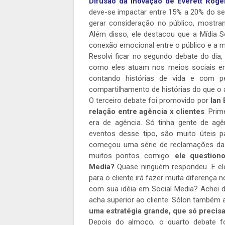
Difusão da Inovação de Everett Roge
deve-se impactar entre 15% a 20% do seu
gerar consideração no público, mostra
Além disso, ele destacou que a Mídia 
conexão emocional entre o público e a m
Resolvi ficar no segundo debate do dia
como eles atuam nos meios sociais em
contando histórias de vida e com p
compartilhamento de histórias do que o
O terceiro debate foi promovido por
Ian 
relação entre agência x clientes
. Prim
era de agência. Só tinha gente de ag
eventos desse tipo, são muito úteis p
começou uma série de reclamações das 
muitos pontos comigo:
ele question
Media?
Quase ninguém respondeu. E ele
para o cliente irá fazer muita diferença 
com sua idéia em Social Media? Achei d
acha superior ao cliente. Sólon também
uma estratégia grande, que só precisa
Depois do almoço, o quarto debate f