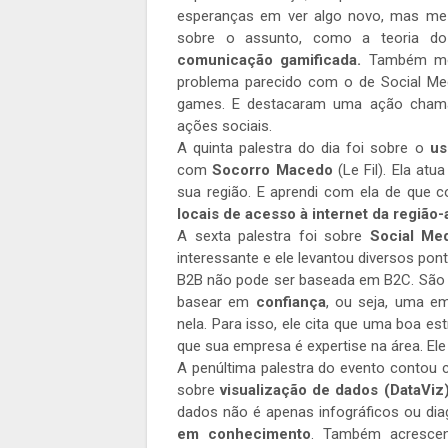
esperanças em ver algo novo, mas me 
sobre o assunto, como a teoria 
comunicação gamificada.
Também mos
problema parecido com o de Social Med
games. E destacaram uma ação cha
ações sociais.
A quinta palestra do dia foi sobre o
us
com
Socorro Macedo
(Le Fil). Ela at
sua região. E aprendi com ela de que 
locais de acesso à internet da região-
A sexta palestra foi sobre
Social Me
interessante e ele levantou diversos pont
B2B não pode ser baseada em B2C. São co
basear em
confiança
, ou seja, uma e
nela. Para isso, ele cita que uma boa e
que sua empresa é expertise na área. El
A penúltima palestra do evento contou
sobre
visualização de dados (DataViz
dados não é apenas infográficos ou di
em conhecimento
. Também acrescen