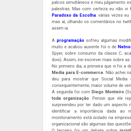
palcos simultâneos e meu julgamento est
palestras. Mas com certeza eu não vi 
Paradoxo da Escolha
: várias vezes eu 
mas aí, olhando os comentários no twitt
assim ia.
A
programação
sofreu algumas modifi
muito e acabou ausente foi o de
Netnog
Spyer, sobre consumo da classe C, a
dois). Assim, irei escrever mais sobre as
No primeiro dia, a primeira que vi foi a 
Media para E-commerce
. Não achei n
deu para mostrar que Social Media 
consequentemente, maior volume de vend
A segunda foi com
Diego Monteiro
(Sc
toda organização
. Pensei que ele rep
surpreendeu por ter dado um aspecto ma
identificar a importância dada ao
monitoramento está isolado na empresa, 
organizacional são algumas das questões
O terceiro foi um debate sobre
insig