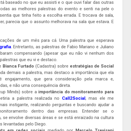
á baseado no que eu assisti e o que ouvi falar das outras
todas as melhores palestras do evento e senti na pele o
sentia que tinha feito a escolha errada. E trocava de sala,
er, parecia que o assunto melhorava na sala que estava. E
cações de um mês para cá. Uma palestra que esperava
rafia
. Entretanto, as palestras de Fabio Mariano e Juliano
cabaram compensando (apesar que eu não vi nenhum dos
 palestras que eu vi e destaco.
de
Bianca Furtado
(Cadastra) sobre
estratégias de Social
ada demais a palestra, mas destaco a importância que ela
é engajamento, que gera consideração pela marca e,
as, e não uma consequência direta.
up Minds) sobre a
importância do monitoramento para
etiria a palestra realizada no
Call2Social
, mas ele me
is instigante, realizando perguntas e buscando ajudar a
 monitoramento dentro das empresas. Entender se o
se envolve diversas áreas e se está enraizado na cultura
 levantadas pelo Diego.
hts em redes sociais
mediado por
Marcelo Trevisani