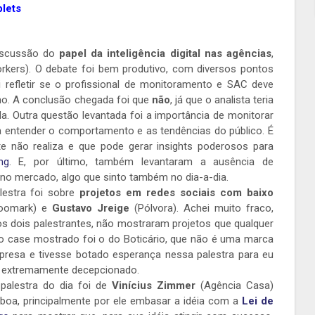
blets
discussão do
papel da inteligência digital nas agências
,
kers). O debate foi bem produtivo, com diversos pontos
i refletir se o profissional de monitoramento e SAC deve
o. A conclusão chegada foi que
não
, já que o analista teria
. Outra questão levantada foi a importância de monitorar
 entender o comportamento e as tendências do público. É
e não realiza e que pode gerar insights poderosos para
ng
. E, por último, também levantaram a ausência de
 no mercado, algo que sinto também no dia-a-dia.
alestra foi sobre
projetos em redes sociais com baixo
oomark) e
Gustavo Jreige
(Pólvora). Achei muito fraco,
 os dois palestrantes, não mostraram projetos que qualquer
co case mostrado foi o do Boticário, que não é uma marca
resa e tivesse botado esperança nessa palestra para eu
ria extremamente decepcionado.
palestra do dia foi de
Vinícius Zimmer
(Agência Casa)
 boa, principalmente por ele embasar a idéia com a
Lei de