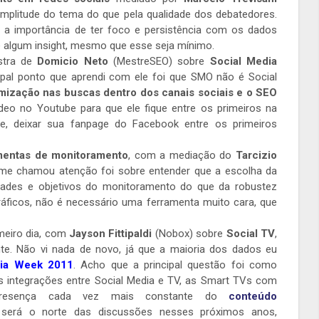
amplitude do tema do que pela qualidade dos debatedores.
i a importância de ter foco e persistência com os dados
e algum insight, mesmo que esse seja mínimo.
estra de
Domicio Neto
(MestreSEO) sobre
Social Media
ipal ponto que aprendi com ele foi que SMO não é Social
mização nas buscas dentro dos canais sociais e o SEO
ídeo no Youtube para que ele fique entre os primeiros na
e, deixar sua fanpage do Facebook entre os primeiros
mentas de monitoramento
, com a mediação do
Tarcizio
me chamou atenção foi sobre entender que a escolha da
ades e objetivos do monitoramento do que da robustez
ráficos, não é necessário uma ferramenta muito cara, que
imeiro dia, com
Jayson Fittipaldi
(Nobox) sobre
Social TV
,
te. Não vi nada de novo, já que a maioria dos dados eu
dia Week 2011
. Acho que a principal questão foi como
 integrações entre Social Media e TV, as Smart TVs com
onipresença cada vez mais constante do
conteúdo
o será o norte das discussões nesses próximos anos,