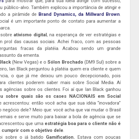
rs
para mostrar que, para sua idéia atingir com sucesso,
 público-alvo. Também explicou a importância de atingir e
ndo a pirâmide de
Brand Dynamics, da Millward Brown
.
Social é um importante ponto de contato para aumentar a
arca.
, sobre
ativismo digital
, na esperança de ver estratégias e
 prol das causas sociais. Achei fraco, com as pessoas
erguntas fracas da platéia. Acabou sendo um grande
 assunto da ementa.
Black
(New Vegas) e o
Sólon Brochado
(DM9 Sul) sobre a
eiro, Ian Black perguntou à platéia quem era cliente e quem
ência, o que já me deixou um pouco decepcionado, pois
ara clientes poderem saber mais sobre Social Media. Aí
agências sobre os clientes. Foi aí que Ian Black ganhou
ou sobre quais são os cases NACIONAIS em Social
 acrescentou: então você acha que sua idéia “inovadora”
no negócio dele? Meio que: você acha que vai mudar o Brasil
emais e serve muito para baixar a bola de agência que se
 acrescentou que uma
estratégia boa para o cliente não é
 cumprir com o objetivo dele
.
oi sobre o já batido
Gamification.
Estava com poucas