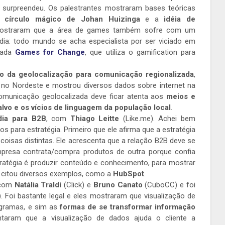
surpreendeu. Os palestrantes mostraram bases teóricas
do
círculo mágico de Johan Huizinga
e a
idéia de
traram que a área de games também sofre com um
ia: todo mundo se acha especialista por ser viciado em
mada
Games for Change
, que utiliza o gamification para
o da geolocalização para comunicação regionalizada
,
ua no Nordeste e mostrou diversos dados sobre internet na
comunicação geolocalizada deve ficar atenta aos
meios e
alvo e os vícios de linguagem da população local
.
dia para B2B
, com
Thiago Leitte
(Like.me). Achei bem
os para estratégia. Primeiro que ele afirma que a estratégia
isas distintas. Ele acrescenta que a relação B2B deve se
mpresa contrata/compra produtos de outra porque confia
stratégia é produzir conteúdo e conhecimento, para mostrar
e citou diversos exemplos, como a
HubSpot
.
 com
Natália Traldi
(Click) e
Bruno Canato
(CuboCC) e foi
)
. Foi bastante legal e eles mostraram que visualização de
agramas, e sim as
formas de se transformar informação
taram que a visualização de dados ajuda o cliente a