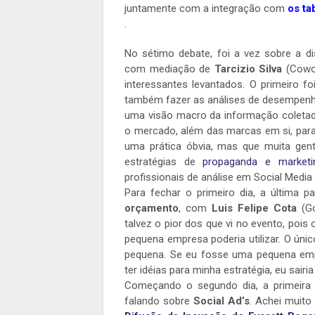
juntamente com a integração com
os ta
.
No sétimo debate, foi a vez sobre a 
com mediação de
Tarcizio Silva
(Cowor
interessantes levantados. O primeiro fo
também fazer as análises de desempenh
uma visão macro da informação coletada
o mercado, além das marcas em si, para
uma prática óbvia, mas que muita gent
estratégias de
propaganda e marketi
profissionais de análise em Social Media
Para fechar o primeiro dia, a última p
orçamento
, com
Luis Felipe Cota
(G
talvez o pior dos que vi no evento, pois
pequena empresa poderia utilizar. O úni
pequena. Se eu fosse uma pequena emp
ter idéias para minha estratégia, eu sai
Começando o segundo dia, a primeira 
falando sobre
Social Ad’s
. Achei muito