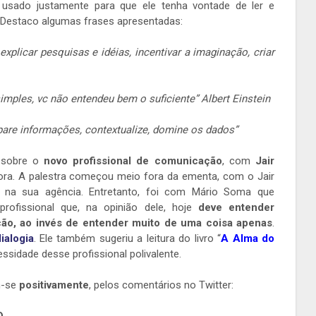
r usado justamente para que ele tenha vontade de ler e
. Destaco algumas frases apresentadas:
explicar pesquisas e idéias, incentivar a imaginação, criar
imples, vc não entendeu bem o suficiente” Albert Einstein
pare informações, contextualize, domine os dados”
i sobre o
novo profissional de comunicação
, com
Jair
ora. A palestra começou meio fora da ementa, com o Jair
 na sua agência. Entretanto, foi com Mário Soma que
rofissional que, na opinião dele, hoje
deve entender
o, ao invés de entender muito de uma coisa apenas
.
ialogia
. Ele também sugeriu a leitura do livro “
A Alma do
essidade desse profissional polivalente.
m-se
positivamente
, pelos comentários no Twitter: