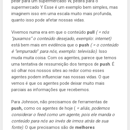
pedir para um supermercado W, pedirá para o
supermercado Y. Esse é um exemplo bem simples, mas
imaginem isso em uma escala muito mais profunda,
quanto isso pode afetar nossas vidas.
Vivemos numa era em que o conteúdo
pull
( = nós
“puxamos” o conteúdo desejado, exemplo: internet)
está bem mais em evidência que o
push
( = o conteúdo
é “empurrado
“
para nós, exemplo: televisão)
. Isso
muda muita coisa. Com os agentes, parece que temos
uma tentativa de ressurreição dos tempos de
push
. É
só olhar nos nossos sites ao redor como esses
agentes podem influenciar nas nossas vidas. O que
vemos é que os agentes pode deixar muito mais
parciais as informações que recebemos.
Para Johnson, não precisamos de ferramentas de
push,
como os agentes de hoje (
= aliás, podemos
considerar o feed como um agente, pois ele manda o
conteúdo para nós ao invés de irmos atrás de sua
fonte)
. O que precisamos são de
melhores