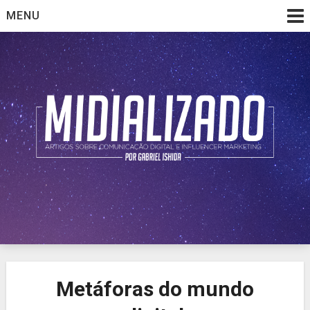
Skip
MENU
to
content
Artigos sobre comunicação digital e influencer marketing
Midializado
Metáforas do mundo