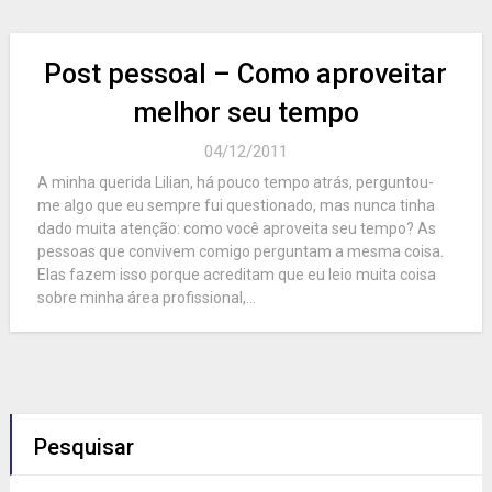
Post pessoal – Como aproveitar
melhor seu tempo
04/12/2011
A minha querida Lilian, há pouco tempo atrás, perguntou-
me algo que eu sempre fui questionado, mas nunca tinha
dado muita atenção: como você aproveita seu tempo? As
pessoas que convivem comigo perguntam a mesma coisa.
Elas fazem isso porque acreditam que eu leio muita coisa
sobre minha área profissional,...
Pesquisar