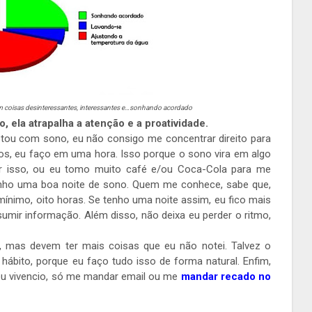
 coisas desinteressantes, interessantes e…sonhando acordado
 ela atrapalha a atenção e a proatividade.
stou com sono, eu não consigo me concentrar direito para
os, eu faço em uma hora. Isso porque o sono vira em algo
ver isso, ou eu tomo muito café e/ou Coca-Cola para me
tenho uma boa noite de sono. Quem me conhece, sabe que,
 mínimo, oito horas. Se tenho uma noite assim, eu fico mais
sumir informação. Além disso, não deixa eu perder o ritmo,
, mas devem ter mais coisas que eu não notei. Talvez o
 hábito, porque eu faço tudo isso de forma natural. Enfim,
 eu vivencio, só me mandar email ou me
mandar recado no