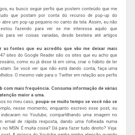
gos, eu busco seguir perfis que postem conteúdo que me
tudo que postam por conta do recurso de pop-up do
o abre um pop-up pequeno no canto da tela. Assim, eu não
estou fazendo para ver se me interessa aquilo que
s para ver coisas variadas, desde besteira até artigos
r as fontes que eu acredito que vão me deixar mais
 47 sites do Google Reader são os sites que eu acho que
essário, como eu já disse lá em cima, criar o hábito de ler
ostam. Se você ver que não está dando conta, faça uma
olhidos. O mesmo vale para o Twitter em relação aos perfis
 Tab com mais frequência. Consuma informação de várias
atenção maior a uma.
enos no meu caso,
poupa-se muito tempo se você não se
emplo, nesse momento, enquanto escrevo esse post, eu
indicaram no Youtube, compartilhando uma imagem no
m email de rápida resposta, dando uma folheada numa
no MSN. É muita coisa? Dá para fazer tudo direito? Veja:
o post. A música do Youtube ganha minha atenção quando