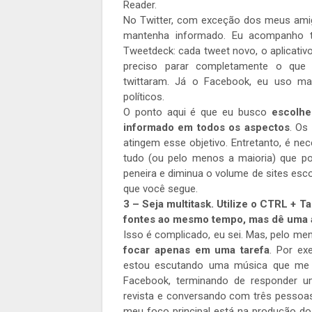
Reader.
No Twitter, com exceção dos meus ami
mantenha informado. Eu acompanho 
Tweetdeck: cada tweet novo, o aplicativ
preciso parar completamente o que 
twittaram. Já o Facebook, eu uso mai
políticos.
O ponto aqui é que eu busco
escolhe
informado em todos os aspectos
. Os
atingem esse objetivo. Entretanto, é nec
tudo (ou pelo menos a maioria) que p
peneira e diminua o volume de sites esc
que você segue.
3 – Seja multitask. Utilize o CTRL +
fontes ao mesmo tempo, mas dê uma 
Isso é complicado, eu sei. Mas, pelo m
focar apenas em uma tarefa
. Por ex
estou escutando uma música que me 
Facebook, terminando de responder u
revista e conversando com três pessoas 
meu foco principal está na produção d