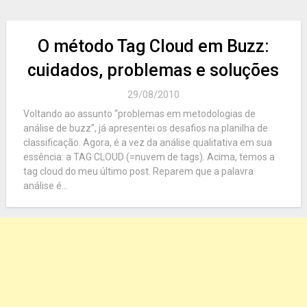
O método Tag Cloud em Buzz:
cuidados, problemas e soluções
29/08/2010
Voltando ao assunto “problemas em metodologias de
análise de buzz”, já apresentei os desafios na planilha de
classificação. Agora, é a vez da análise qualitativa em sua
essência: a TAG CLOUD (=nuvem de tags). Acima, temos a
tag cloud do meu último post. Reparem que a palavra
análise é...