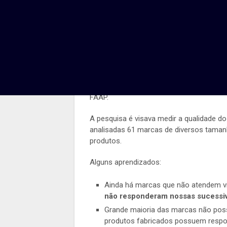
redes sociais 
Po
Saiu a
pesquisa
que ajudei a construir 
FAAP.
A pesquisa é visava medir a qualidade 
analisadas 61 marcas de diversos tama
produtos.
Alguns aprendizados:
Ainda há marcas que não atendem vi
não responderam nossas sucessiv
Grande maioria das marcas não pos
produtos fabricados possuem respon