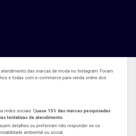
feita pelas marcas de
moda
sted On 01/10/2018
com os professores Thiago Costa e Eric Messa, ambos da
do atendimento das marcas de moda no Instagram. Foram
nhos e todas com e-commerce para venda online dos
a redes sociais. Q
uase 15% das marcas pesquisadas
as tentativas de atendimento
.
suem detalhes ou preferiram não responder se os
sabilidade ambiental ou social.