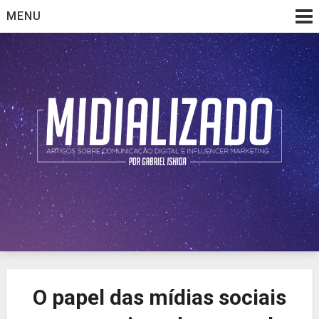
Skip
MENU
to
content
Artigos sobre comunicação digital e influencer marketing
Midializado
O papel das mídias sociais