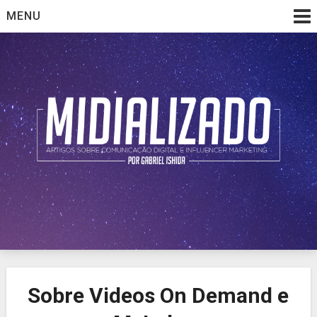
Skip
MENU
to
content
Artigos sobre comunicação digital e influencer marketing
Midializado
Sobre Videos On Demand e