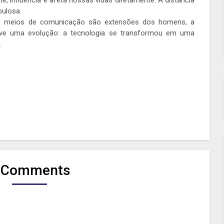
te, influencia e afeta nossas vidas diretamente. A distância
bulosa.
 meios de comunicação são extensões dos homens, a
uve uma evolução: a tecnologia se transformou em uma
.
 Comments