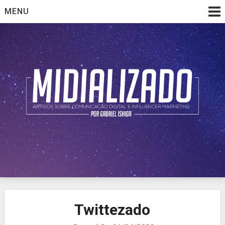
Skip
MENU
to
content
Artigos sobre comunicação digital e influencer marketing
Midializado
Twittezado