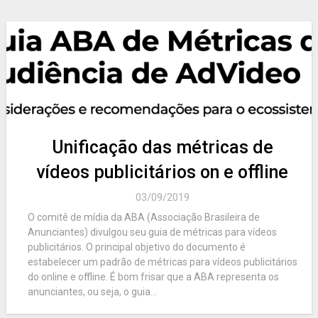
Unificação das métricas de
vídeos publicitários on e offline
03/09/2019
O comitê de mídia da ABA (Associação Brasileira de
Anunciantes) divulgou seu guia de métricas para vídeos
publicitários. O principal objetivo do documento é
estabelecer um padrão de métricas para vídeos publicitários
do online e offline. É bom frisar que a ABA representa os
anunciantes, ou seja, o guia...