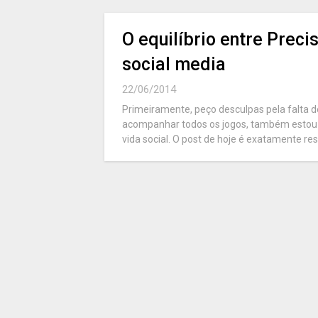
O equilíbrio entre Prec
social media
22/06/2014
Primeiramente, peço desculpas pela falta d
acompanhar todos os jogos, também estou 
vida social. O post de hoje é exatamente re