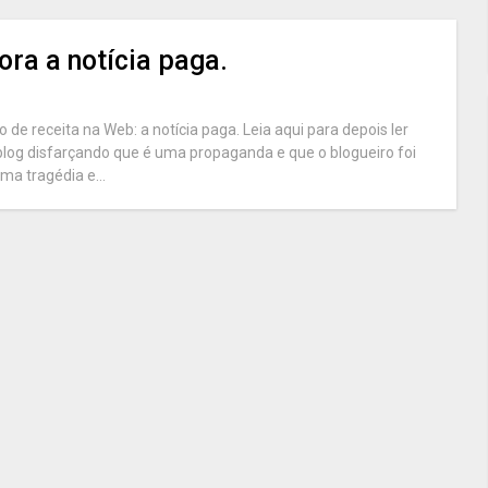
ora a notícia paga.
e receita na Web: a notícia paga. Leia aqui para depois ler
blog disfarçando que é uma propaganda e que o blogueiro foi
ma tragédia e...