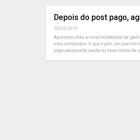
Depois do post pago, ag
30/05/2010
Apresento-lhes a nova modalidade de ganho d
meu comentário. O que é pior: um post em 
pago para postar aquilo ou essa notícia de u