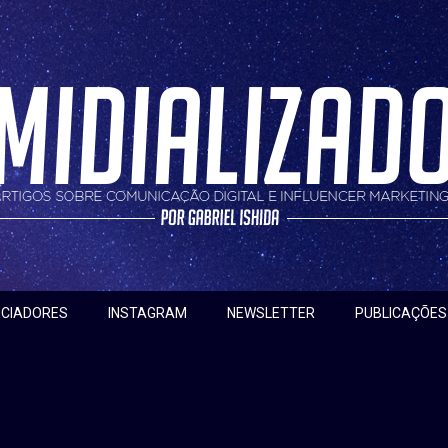
nfluencer marketing
do
NCIADORES
INSTAGRAM
NEWSLETTER
PUBLICAÇÕES
a:
malcolm gladwell