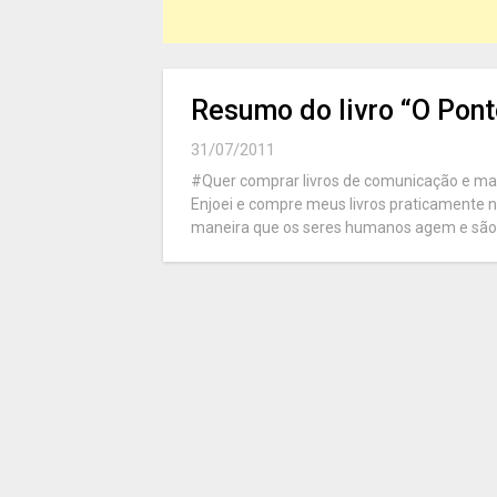
Resumo do livro “O Pont
31/07/2011
#Quer comprar livros de comunicação e mar
Enjoei e compre meus livros praticamente 
maneira que os seres humanos agem e são 