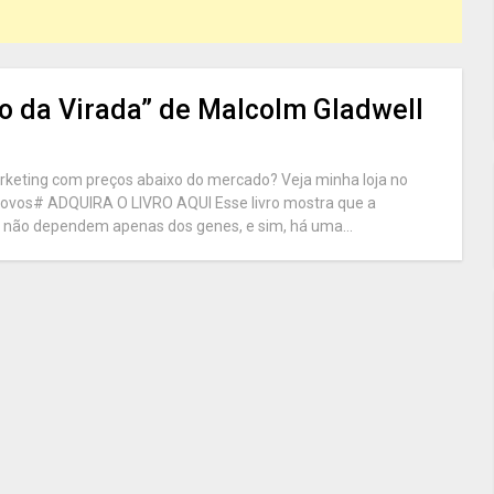
o da Virada” de Malcolm Gladwell
keting com preços abaixo do mercado? Veja minha loja no
novos# ADQUIRA O LIVRO AQUI Esse livro mostra que a
não dependem apenas dos genes, e sim, há uma...