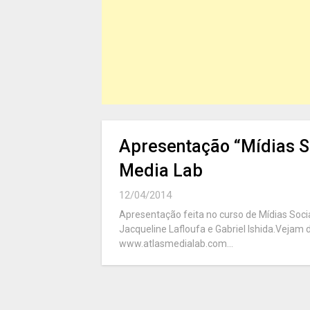
Apresentação “Mídias So
Media Lab
12/04/2014
Apresentação feita no curso de Mídias Sociai
Jacqueline Lafloufa e Gabriel Ishida.Vejam 
www.atlasmedialab.com...