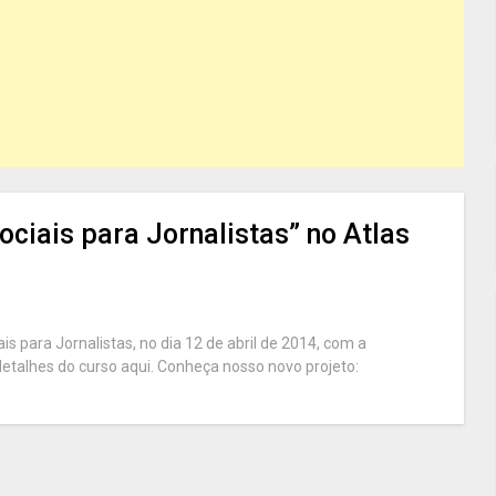
ciais para Jornalistas” no Atlas
s para Jornalistas, no dia 12 de abril de 2014, com a
detalhes do curso aqui. Conheça nosso novo projeto: