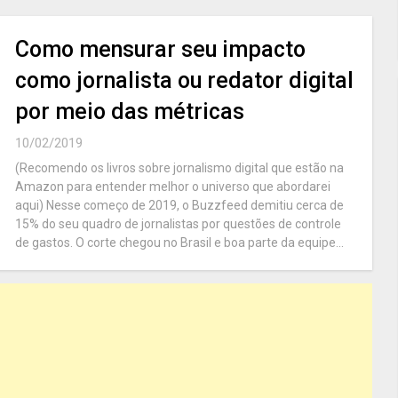
Como mensurar seu impacto
como jornalista ou redator digital
por meio das métricas
10/02/2019
(Recomendo os livros sobre jornalismo digital que estão na
Amazon para entender melhor o universo que abordarei
aqui) Nesse começo de 2019, o Buzzfeed demitiu cerca de
15% do seu quadro de jornalistas por questões de controle
de gastos. O corte chegou no Brasil e boa parte da equipe...