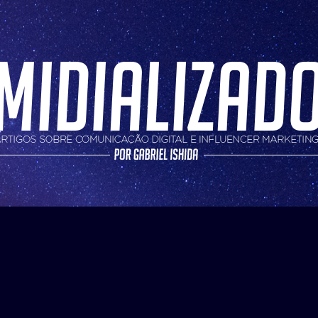
nfluencer marketing
do
oria:
geração z