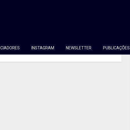
as que nascem nos anos 2000 são a geração Z, certo?
eratividade coletiva, de interfaces inteligentes e
eração? Veja esse vídeo e se surpreenda com essa garota de
NCIADORES
INSTAGRAM
NEWSLETTER
PUBLICAÇÕES