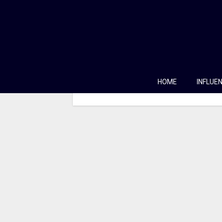
Geração Z
12/04/2010
Se nós somos a geração Y, então as crianç
Nasceram num mundo de touchscreens, de int
dispositivos móveis. O que esperar dessa g
HOME
INFLUE
2...