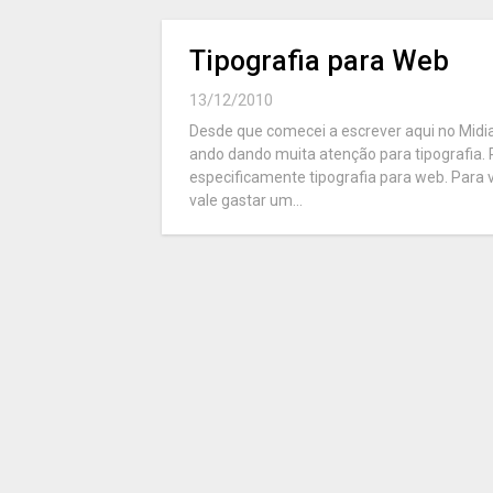
Tipografia para Web
13/12/2010
Desde que comecei a escrever aqui no Midia
ando dando muita atenção para tipografia. 
especificamente tipografia para web. Para
vale gastar um...