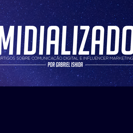
nfluencer marketing
do
ategoria:
3d