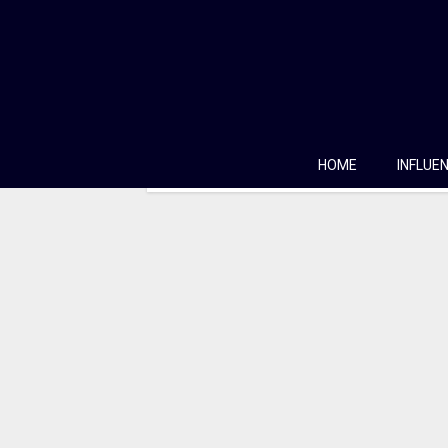
Dica de software: Goog
08/05/2011
Sempre que pensamos em softwares 3D, s
deparei com um software muito simples, básic
história foi mais ou menos assim. Recebi um 
HOME
INFLUE