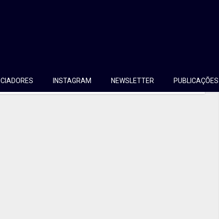
le SketchUp
empre lembramos do Maya ou do 3D Max. Essa semana me
o, muito intuitivo e o melhor: Grátis. Só pra contextualizar a
job na agência para criar um layout...
NCIADORES
INSTAGRAM
NEWSLETTER
PUBLICAÇÕES